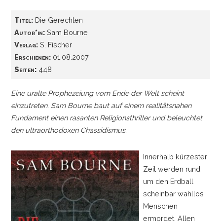
Titel:
Die Gerechten
Autor*in:
Sam Bourne
Verlag:
S. Fischer
Erschienen:
01.08.2007
Seiten:
448
Eine uralte Prophezeiung vom Ende der Welt scheint
einzutreten. Sam Bourne baut auf einem realitätsnahen
Fundament einen rasanten Religionsthriller und beleuchtet
den ultraorthodoxen Chassidismus.
Innerhalb kürzester
Zeit werden rund
um den Erdball
scheinbar wahllos
Menschen
ermordet. Allen