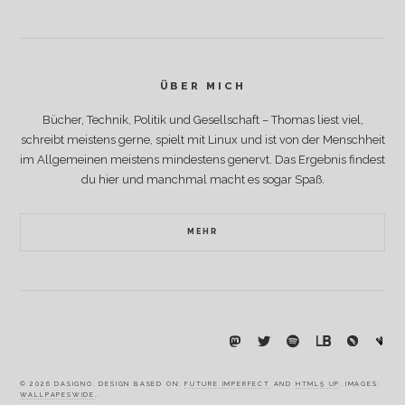
ÜBER MICH
Bücher, Technik, Politik und Gesellschaft – Thomas liest viel,
schreibt meistens gerne, spielt mit Linux und ist von der Menschheit
im Allgemeinen meistens mindestens genervt. Das Ergebnis findest
du hier und manchmal macht es sogar Spaß.
MEHR
© 2026 DASIGNO. DESIGN BASED ON:
FUTURE IMPERFECT
AND
HTML5 UP
. IMAGES:
WALLPAPESWIDE
..