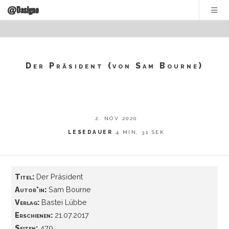
@DasIgno
Der Präsident (von Sam Bourne)
2. NOV 2020
LESEDAUER
4 MIN, 31 SEK
Titel:
Der Präsident
Autor*in:
Sam Bourne
Verlag:
Bastei Lübbe
Erschienen:
21.07.2017
Seiten:
479