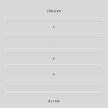
JÜNGER
1
2
3
4
…
ÄLTER