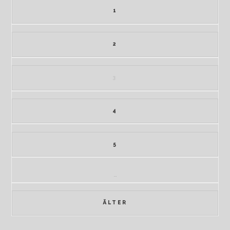
1
2
3
4
5
…
ÄLTER