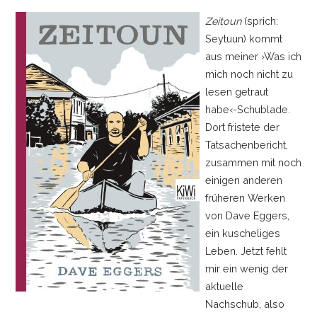
Zeitoun
(sprich:
Seytuun) kommt
aus meiner ›Was ich
mich noch nicht zu
lesen getraut
habe‹-Schublade.
Dort fristete der
Tatsachenbericht,
zusammen mit noch
einigen anderen
früheren Werken
von Dave Eggers,
ein kuscheliges
Leben. Jetzt fehlt
mir ein wenig der
aktuelle
Nachschub, also