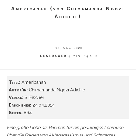
Americanah (von Chimamanda Ngozi
Adichie)
12. AUG 2020
LESEDAUER
4 MIN, 64 SEK
Titel:
Americanah
Autor*in:
Chimamanda Ngozi Adichie
Verlag:
S. Fischer
Erschienen:
24.04.2014
Seiten:
864
Eine große Liebe als Rahmen für ein geduldiges Lehrbuch
über die Folgen von Alltagsrassismus und Schwarzes