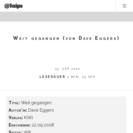
@DasIgno
Weit gegangen (von Dave Eggers)
25. SEP 2020
LESEDAUER
3 MIN, 25 SEK
Titel:
Weit gegangen
Autor*in:
Dave Eggers
Verlag:
KiWi
Erschienen:
22.09.2008
Seiten:
768