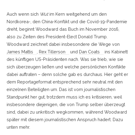
Auch wenn sich
Wut
im Kern weitgehend um den
Nordkorea-, den China-Konflikt und die Covid-19-Pandemie
dreht, beginnt Woodward das Buch im November 2016,
also zu Zeiten des President-Elect Donald Trump.
Woodward zeichnet dabei insbesondere die Wege von
James Mattis
,
Rex Tillerson
und
Dan Coats
ins Kabinett
des künftigen US-Präsidenten nach. Was sie trieb, wie sie
sich überzeugen ließen und welche persönlichen Konflikte
dabei auftraten
–
denn solche gab es durchaus. Hier geht er
dem Reportageformat entsprechend sehr neutral mit den
einzelnen Beteiligten um. Das ist vom journalistischen
Standpunkt her gut, trotzdem muss ich es kritisieren, weil
insbesondere diejenigen, die von Trump selber überzeugt
sind, dabei zu unkritisch wegkommen, während Woodward
später mit diesem journalistischen Anspruch hadert. Dazu
unten mehr.