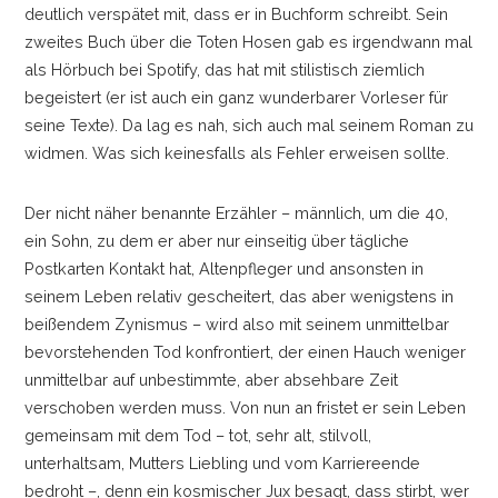
deutlich verspätet mit, dass er in Buchform schreibt. Sein
zweites Buch über die Toten Hosen gab es irgendwann mal
als Hörbuch bei Spotify, das hat mit stilistisch ziemlich
begeistert (er ist auch ein ganz wunderbarer Vorleser für
seine Texte). Da lag es nah, sich auch mal seinem Roman zu
widmen. Was sich keinesfalls als Fehler erweisen sollte.
Der nicht näher benannte Erzähler
–
männlich, um die 40,
ein Sohn, zu dem er aber nur einseitig über tägliche
Postkarten Kontakt hat, Altenpfleger und ansonsten in
seinem Leben relativ gescheitert, das aber wenigstens in
beißendem Zynismus
–
wird also mit seinem unmittelbar
bevorstehenden Tod konfrontiert, der einen Hauch weniger
unmittelbar auf unbestimmte, aber absehbare Zeit
verschoben werden muss. Von nun an fristet er sein Leben
gemeinsam mit dem Tod
–
tot, sehr alt, stilvoll,
unterhaltsam, Mutters Liebling und vom Karriereende
bedroht
–
, denn ein kosmischer Jux besagt, dass stirbt, wer