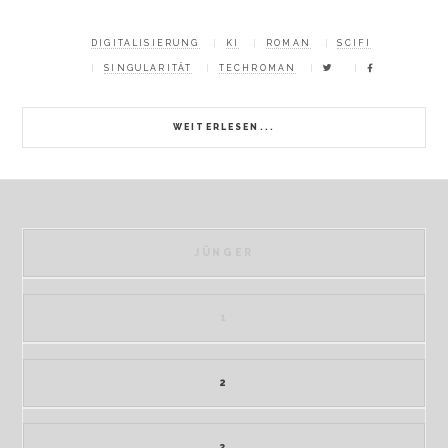
DIGITALISIERUNG
KI
ROMAN
SCIFI
SINGULARITÄT
TECHROMAN
WEITERLESEN...
JÜNGER
1
2
3