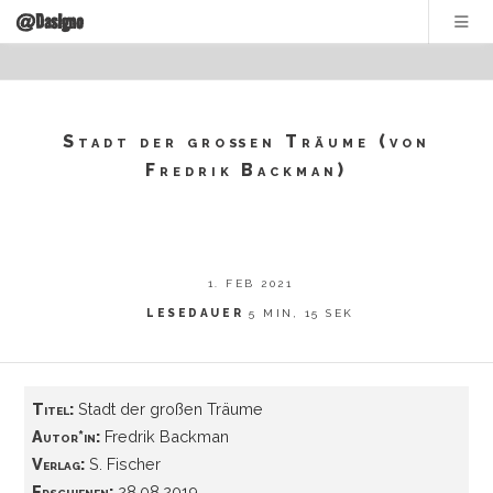
@DasIgno
Stadt der großen Träume (von
Fredrik Backman)
1. FEB 2021
LESEDAUER
5 MIN, 15 SEK
Titel:
Stadt der großen Träume
Autor*in:
Fredrik Backman
Verlag:
S. Fischer
Erschienen:
28.08.2019