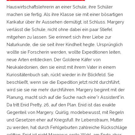
Hauswirtschaftslehrerin an einer Schule, ihre Schüler
machen sie fertig. Als ihre Klasse sie mit einer bösartigen
Karikatur über ihr Aussehen demütigt, ist Schluss. Margery
verlässt die Schule, nicht ohne dabei ein paar Stiefel
mitgehen zu lassen. Sie erinnert sich ihrer Liebe zur
Naturkunde, die sie seit ihrer Kindheit hegte. Ursprünglich
wollte sie Forscherin werden, wollte Expeditionen leiten,
neue Arten entdecken. Der Goldene Käfer von
Neukaledonien, den sie einst mit ihrem Vater in einem
Kuriositätenbuch sah, rückt wieder in ihr Blickfeld. Sie
beschließt, wenn sie die Expedition jetzt nicht durchführt,
wird sie sie nie mehr durchführen. Margery beginnt mit der
Planung, macht sich auf die Suche nach eine*r Assistent*in.
Da tritt Enid Pretty, 26, auf den Plan. Enid ist das exakte
Gegenteil von Margery. Quirlig, modebewusst, mit Regeln
und Gesetzen eher auf Kriegsfuß. Ihr Lebenstraum, Mutter
zu werden, hat durch Fehlgeburten zahlreiche Rückschläge
erlitten. Enid ist nicht Margerys erste Wahl, am Ende aber