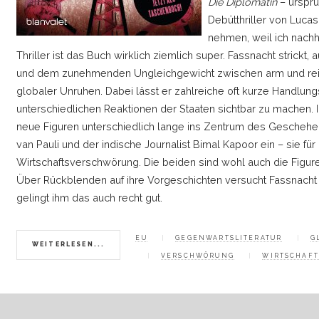
Die Diplomatin
–
ursprü
Debütthriller von Luca
nehmen, weil ich nachher
Thriller ist das Buch wirklich ziemlich super. Fassnacht strick
und dem zunehmenden Ungleichgewicht zwischen arm und reic
globaler Unruhen. Dabei lässt er zahlreiche oft kurze Handlung
unterschiedlichen Reaktionen der Staaten sichtbar zu machen.
neue Figuren unterschiedlich lange ins Zentrum des Gescheh
van Pauli und der indische Journalist Bimal Kapoor ein
–
sie für
Wirtschaftsverschwörung. Die beiden sind wohl auch die Figure
Über Rückblenden auf ihre Vorgeschichten versucht Fassnacht 
gelingt ihm das auch recht gut.
EU
GEGENWARTSLITERATUR
G
WEITERLESEN...
VERSCHWÖRUNG
WIRTSCHAFT