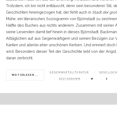
Trotzdem, ich bin nicht enttäuscht, denn sein besonderer Stil, 
Geschichten hineingezogen hat, der fehlt auch in
Stadt der gr
Mühe, ein literarisches Soziogramm von Björnstadt zu zeichne
Hälfte des Buches aus nichts anderem. Zusammen mit seiner Ar
seine Lesenden damit tief hinein in dieses Björnstadt. Backman
Alltäglichen auf, aus Gegenwärtigem und seinen Bezügen zur V
Kanten und allerlei eher unschönen Kerben. Und erinnert doch b
wird. Besonders dieser Teil der Geschichte lebt von der Angst,
daran zerbricht.
GEGENWARTSLITERATUR
GESELLSC
WEITERLESEN...
SOZIOGRAMM