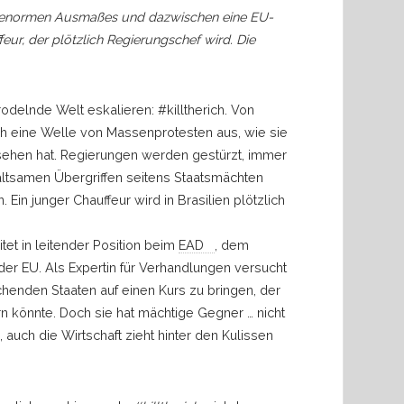
g enormen Ausmaßes und dazwischen eine EU-
ffeur, der plötzlich Regierungschef wird. Die
rodelnde Welt eskalieren: #killtherich. Von
sich eine Welle von Massenprotesten aus, wie sie
sehen hat. Regierungen werden gestürzt, immer
tsamen Übergriffen seitens Staatsmächten
 Ein junger Chauffeur wird in Brasilien plötzlich
tet in leitender Position beim
EAD
, dem
der EU. Als Expertin für Verhandlungen versucht
enden Staaten auf einen Kurs zu bringen, der
rn könnte. Doch sie hat mächtige Gegner
…
nicht
 auch die Wirtschaft zieht hinter den Kulissen