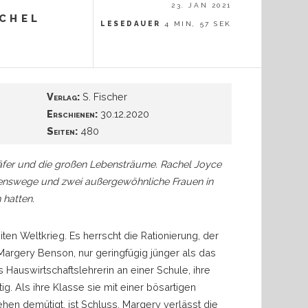
23. JAN 2021
chel
LESEDAUER
4 MIN, 57 SEK
Verlag:
S. Fischer
Erschienen:
30.12.2020
Seiten:
480
 Käfer und die großen Lebensträume. Rachel Joyce
enswege und zwei außergewöhnliche Frauen in
 hatten.
n Weltkrieg. Es herrscht die Rationierung, der
 Margery Benson, nur geringfügig jünger als das
ls Hauswirtschaftslehrerin an einer Schule, ihre
ig. Als ihre Klasse sie mit einer bösartigen
ehen demütigt, ist Schluss. Margery verlässt die