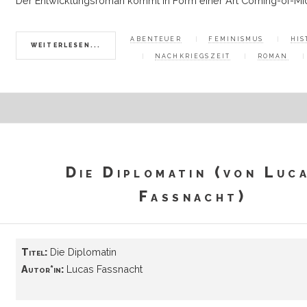
Der Entwicklungsroman kommt in Form einer Art Coming-of-Mi
ABENTEUER
FEMINISMUS
HIS
WEITERLESEN...
NACHKRIEGSZEIT
ROMAN
Die Diplomatin (von Luc
Fassnacht)
Titel:
Die Diplomatin
Autor*in:
Lucas Fassnacht