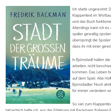
Ich starte ungewohnt. 
Klappentext im Wortlaut
und das Buch funktioni
Allerdings kann ich es 
später gewaltig spoiler
überspringt die Spoiler
dass ihr mit einer gewi
In Björnstadt halten di
arbeiten, nicht beschw
kommen. Das Leben hier
auf dem Spiel. Alle Hof
Björnstädter. Noch ahn
für immer verändern wi
So viel zum Klappentex
tatsächlich hatte ich, aus der Erfahrung mit Backmans frühere