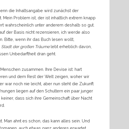
Denn die Inhaltsangabe wird zunächst der
. Mein Problem ist, der ist inhaltlich extrem knapp
ert wahrscheinlich unter anderem deshalb so gut.
auf der Basis nicht rezensieren, ich werde also
n. Bitte, wenn ihr das Buch lesen wollt,
.
Stadt der großen Träume
lebt erheblich davon,
ssen Unbedarftheit dran geht.
e Menschen zusammen. Ihre Devise ist: hart
eren und dem Rest der Welt zeigen, woher wir
 war noch nie leicht, aber nun steht die Zukunft
fnungen liegen auf den Schultern ein paar junger
t keiner, dass sich ihre Gemeinschaft über Nacht
rd.
t. Man ahnt es schon, das kann alles sein. Und
n Romanen, auch etwas ganz anderes erwartet.