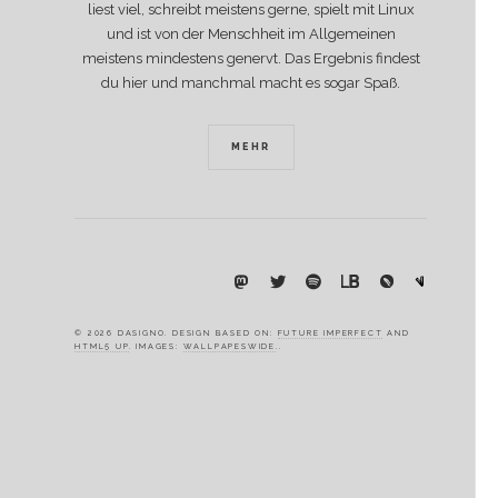
liest viel, schreibt meistens gerne, spielt mit Linux
und ist von der Menschheit im Allgemeinen
meistens mindestens genervt. Das Ergebnis findest
du hier und manchmal macht es sogar Spaß.
MEHR
© 2026 DASIGNO. DESIGN BASED ON:
FUTURE IMPERFECT
AND
HTML5 UP
. IMAGES:
WALLPAPESWIDE
..