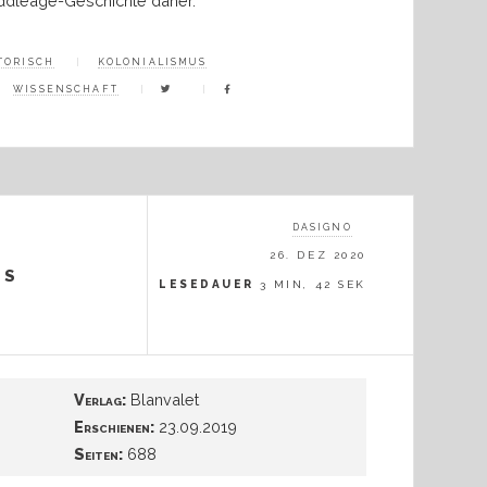
ddleage-Geschichte daher.
TORISCH
KOLONIALISMUS
WISSENSCHAFT
DASIGNO
26. DEZ 2020
as
LESEDAUER
3 MIN, 42 SEK
Verlag:
Blanvalet
Erschienen:
23.09.2019
Seiten:
688