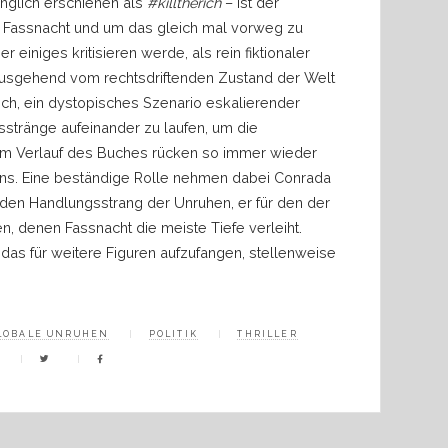
nglich erschienen als
#killtherich
–
ist der
s Fassnacht und um das gleich mal vorweg zu
 einiges kritisieren werde, als rein fiktionaler
t, ausgehend vom rechtsdriftenden Zustand der Welt
h, ein dystopisches Szenario eskalierender
sstränge aufeinander zu laufen, um die
 Im Verlauf des Buches rücken so immer wieder
ens. Eine beständige Rolle nehmen dabei Conrada
 den Handlungsstrang der Unruhen, er für den der
n, denen Fassnacht die meiste Tiefe verleiht.
das für weitere Figuren aufzufangen, stellenweise
LOBALE UNRUHEN
POLITIK
THRILLER