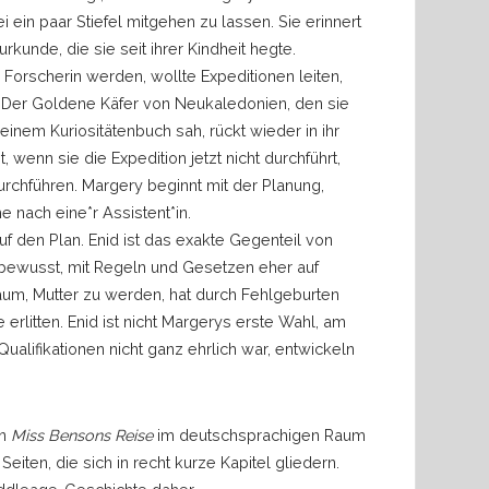
i ein paar Stiefel mitgehen zu lassen. Sie erinnert
urkunde, die sie seit ihrer Kindheit hegte.
 Forscherin werden, wollte Expeditionen leiten,
 Der Goldene Käfer von Neukaledonien, den sie
 einem Kuriositätenbuch sah, rückt wieder in ihr
t, wenn sie die Expedition jetzt nicht durchführt,
urchführen. Margery beginnt mit der Planung,
e nach eine*r Assistent*in.
, auf den Plan. Enid ist das exakte Gegenteil von
ebewusst, mit Regeln und Gesetzen eher auf
raum, Mutter zu werden, hat durch Fehlgeburten
erlitten. Enid ist nicht Margerys erste Wahl, am
ualifikationen nicht ganz ehrlich war, entwickeln
an
Miss Bensons Reise
im deutschsprachigen Raum
eiten, die sich in recht kurze Kapitel gliedern.