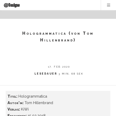
@DasIgno
Hologrammatica (von Tom
Hillenbrand)
17. FEB 2020
LESEDAUER
3 MIN, 68 SEK
Titel:
Hologrammatica
Autor*in:
Tom Hillenbrand
Verlag:
KiWi
Erschienen:
15.02.2018