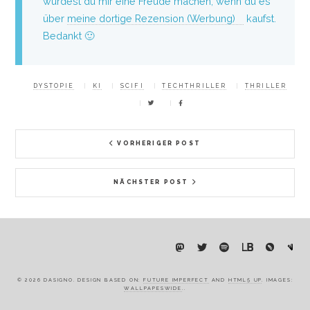
würdest du mir eine Freude machen, wenn du es
über
meine dortige Rezension (Werbung)
kaufst.
Bedankt 🙂
DYSTOPIE
KI
SCIFI
TECHTHRILLER
THRILLER
VORHERIGER POST
NÄCHSTER POST
© 2026 DASIGNO. DESIGN BASED ON:
FUTURE IMPERFECT
AND
HTML5 UP
. IMAGES:
WALLPAPESWIDE
..