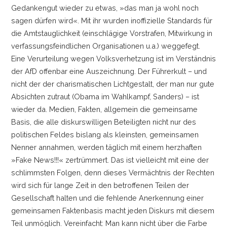
Gedankengut wieder zu etwas, »das man ja wohl noch
sagen dürfen wird«. Mit ihr wurden inoffizielle Standards für
die Amtstauglichkeit (einschlägige Vorstrafen, Mitwirkung in
verfassungsfeindlichen Organisationen u.a.) weggefegt.
Eine Verurteilung wegen Volksverhetzung ist im Verständnis
der AfD offenbar eine Auszeichnung. Der Führerkult
–
und
nicht der der charismatischen Lichtgestalt, der man nur gute
Absichten zutraut (Obama im Wahlkampf, Sanders)
–
ist
wieder da. Medien, Fakten, allgemein die gemeinsame
Basis, die alle diskurswilligen Beteiligten nicht nur des
politischen Feldes bislang als kleinsten, gemeinsamen
Nenner annahmen, werden täglich mit einem herzhaften
»Fake News!!!« zertrümmert. Das ist vielleicht mit eine der
schlimmsten Folgen, denn dieses Vermächtnis der Rechten
wird sich für lange Zeit in den betroffenen Teilen der
Gesellschaft halten und die fehlende Anerkennung einer
gemeinsamen Faktenbasis macht jeden Diskurs mit diesem
Teil unmöglich. Vereinfacht: Man kann nicht über die Farbe