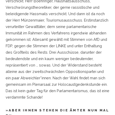
verschickt. Herr Boehringer, Haushaltsausschuss,
Verschwörungstheoretiker, der gerne rassistische und
beleidigende Hassmails verschickt. Und dann ist da noch
der Herr Münzenmaier, Tourismusausschuss. Erstinstanzlich
verurteilter Gewalttäter, dem seine parlamentarische
Immunität im Rahmen des Verfahrens irgendwie abhanden
gekommen ist. Allesamt gewählt mit Stimmen von AfD und
FDP, gegen die Stimmen der LINKE und unter Enthaltung
des Großteils des Rests. Drei Ausschüsse, darunter der
bedeutendste und ein kaum weniger bedeutender,
repräsentiert von
…
sowas. Und der Widerstand besteht
alleine aus der zweitschwächsten Oppositionspartei und
ein paar Abweichler*innen. Nach der Wahl findet man sich
gemeinsam im Plenarsaal zur Holocaustgedenkstunde ein.
Das ist kein guter Tag für den Parlamentarismus, das ist eine
verdammte Schande!
»ABER IHNEN STEHEN DIE ÄMTER NUN MAL